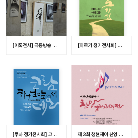
[어록전시] 극동방송 창
[아르카 정기전시회] 인
립 70주년 X 청현재이 어
도하심
록전..
[루하 정기전시회] 코람
제 3회 청현재이 찬양 캘