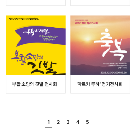
데오 - 하나님 앞에서
리그라피전
부활 소망의 깃발 전시회
'아르카 루하' 정기전시회
1
2
3
4
5