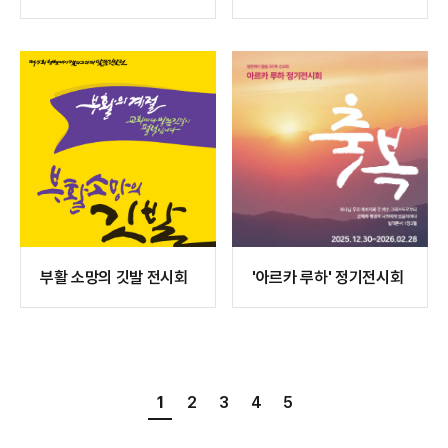
데오 - 하나님 앞에서
리그라피전
부활 소망의 깃발 전시회
'아르카 루하' 정기전시회
1
2
3
4
5