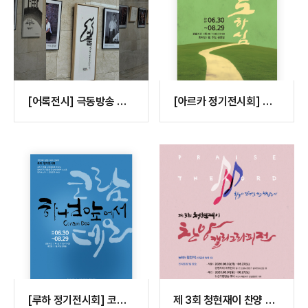
[어록전시] 극동방송 창
[아르카 정기전시회] 인
립 70주년 X 청현재이 어
도하심
록전..
[루하 정기전시회] 코람
제 3회 청현재이 찬양 캘