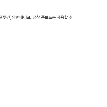
 글루건, 양면테이프, 접착 폼보드는 사용할 수