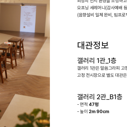
최상의 전시 환경을 조성하고
오프닝 세레머니(감사예배 등
(음향설비 일체 완비, 빔프로
대관정보
갤러리 1관_1층
갤러리 1관은 말씀그라피 고
고정 전시장으로 별도 대관
갤러리 2관_B1층
- 면적
47평
- 높이
2m 90cm