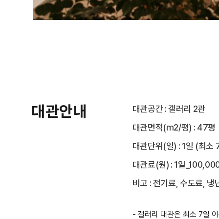
대관안내
대관공간 : 갤러리 2관
대관면적(m2/평) : 47평
대관단위(일) : 1일 (최
대관료(원) : 1일_100,00
비고 : 전기료, 수도료, 
- 갤러리 대관은 최소 7일 