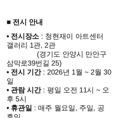
■
전시 안내
•
전시장소
:
청현재이 아트센터
갤러리
1
관
, 2
관
(
경기도 안양시 만안구
삼막로
39
번길
25)
•
전시 기간
: 2026
년
1
월
~ 2
월
30
일
•
관람 시간
:
평일 오전
11
시
~
오
후
5
시
•
휴관일
:
매주 월요일
,
주일
,
공
휴일